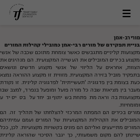
דף הבית
מורי רב-אמן
בניית תפקידם של מורים רבי-אמן כמובילי קהילות המורים
אודותינו
מקצועות קליניים מתגבשים כאשר צומחת מתוכם שכבה של אנשי
מקצוע בכירים המובילים את העשייה המקצועית. הם מנהיגים את
מתווה דרך
הצוות, אחראים על הליווי של אנשי מקצוע חדשים ונושאים
תכניות ומענקים
בתפקיד מוביל בזירה המקצועית. מזווית זו מקצוע ההוראה נמצא
כעת בצומת בין פדגוגיה 'תעשייתית' לפדגוגיה קלינית. זו נקודת
לוח תוצאות
מעבר בין מציאות שבה כל מורה פועל ומופעל בנפרד, למצב שבו
מקצוענות בהוראה מתפתחת בשיתוף וביחד על בסיס ידע
ספריה
ומומחיות.
מורים בכירים הם המפתח המרכזי להצלחתו של תהליך זה. הם
צרו קשר
המובילים את הקהילות המקצועיות של המורים ועמם עמיתיהם
En
המורים מתייעצים ואליהם הם פונים בקשויות מקצועיות. לכן, ככל
שיינתן להם מקום משמעותי, כך יגבר הסיכוי שהוראה קלינית
العربية