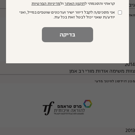
קראתי והסכמתי ל
תקנון האתר
ול
מדיניות הפרטיות
גיבוש המלצות אודות הכשרה והתפתחות מקצועית של מורים
אני מסכים/ה לקבל דיוור ישיר ועדכונים שוטפים במייל, ואני
האקדמיה הלאומית הישראלית למדעים
יודע/ת שאני יכול לבטל זאת בכל עת.
2014
צוות משימה אודות מורי רב אמן
מכון דוידסון לחינוך מדעי
2013