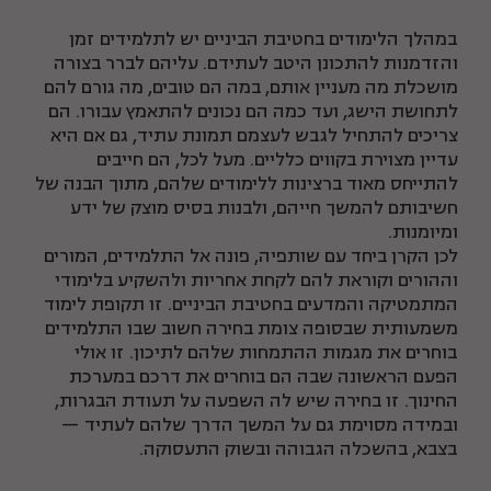
במהלך הלימודים בחטיבת הביניים יש לתלמידים זמן
והזדמנות להתכונן היטב לעתידם. עליהם לברר בצורה
מושכלת מה מעניין אותם, במה הם טובים, מה גורם להם
לתחושת הישג, ועד כמה הם נכונים להתאמץ עבורו. הם
צריכים להתחיל לגבש לעצמם תמונת עתיד, גם אם היא
עדיין מצוירת בקווים כלליים. מעל לכל, הם חייבים
להתייחס מאוד ברצינות ללימודים שלהם, מתוך הבנה של
חשיבותם להמשך חייהם, ולבנות בסיס מוצק של ידע
ומיומנות.
לכן הקרן ביחד עם שותפיה, פונה אל התלמידים, המורים
וההורים וקוראת להם לקחת אחריות ולהשקיע בלימודי
המתמטיקה והמדעים בחטיבת הביניים. זו תקופת לימוד
משמעותית שבסופה צומת בחירה חשוב שבו התלמידים
בוחרים את מגמות ההתמחות שלהם לתיכון. זו אולי
הפעם הראשונה שבה הם בוחרים את דרכם במערכת
החינוך. זו בחירה שיש לה השפעה על תעודת הבגרות,
ובמידה מסוימת גם על המשך הדרך שלהם לעתיד —
בצבא, בהשכלה הגבוהה ובשוק התעסוקה.