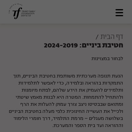
דף הבית
דף הבית
/
חטיבת ביניים: 2024-2019
אודותינו
מתווה דרך
לבחור במצוינות
תכניות ומענקים
הנעת תנופה מערכתית משותפת בחטיבת הביניים, תוך
לוח תוצאות
התמקדות בהוראה ובלמידה, כדי לאפשר לתלמידות
ותלמידים להעמיק את הידע שלהם, לפתח מיומנות
ספריה
ולהתחיל להתמחות. המטרה היא לבנות מאמץ שיטתי
ומתואם שבבסיסו ניצב צורך עמוק להעלות את הרף
צרו קשר
ולכייל את העשייה החינוכית כלפי מעלה בחטיבת הביניים
בשלושה מעגלים – מרמת התלמיד, דרך חומרי הלימוד
En
וההוראה ועד בית הספר והמערכת.
العربية