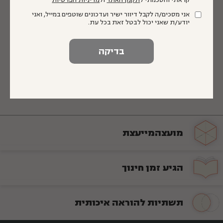
אודות מגוון נושאים הנמצאים בלב העשייה הפילנתרופית
אני מסכים/ה לקבל דיוור ישיר ועדכונים שוטפים במייל, ואני
של הקרן: שקיפות ובהירות, סיכויי ההצלחה של
יודע/ת שאני יכול לבטל זאת בכל עת.
האסטרטגיה, השפעה על השדה המקצועי ועל סדר היום
של הארגונים. כך יש ביכולתנו להישאר עם אצבע על
הדופק, לדייק ולשפר את פעילותנו לאורך השנים.
מועצה
מייעצת
הגיע זמן
חינוך
תשתיות להוראה איכותית