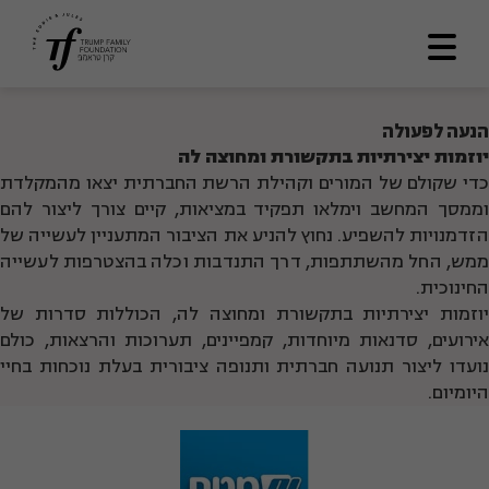
דף הבית
הנעה לפעולה
יוזמות יצירתיות בתקשורת ומחוצה לה
אודותינו
כדי שקולם של המורים וקהילת הרשת החברתית יצאו מהמקלדת
וממסך המחשב וימלאו תפקיד במציאות, קיים צורך ליצור להם
מתווה דרך
הזדמנויות להשפיע. נחוץ להניע את הציבור המתעניין לעשייה של
תכניות ומענקים
ממש, החל מהשתתפות, דרך התנדבות וכלה בהצטרפות לעשייה
החינוכית.
לוח תוצאות
יוזמות יצירתיות בתקשורת ומחוצה לה, הכוללות סדרות של
אירועים, סדנאות מיוחדות, קמפיינים, תערוכות והרצאות, כולם
ספריה
נועדו ליצור תנועה חברתית ותנופה ציבורית בעלת נוכחות בחיי
היומיום.
צרו קשר
En
العربية