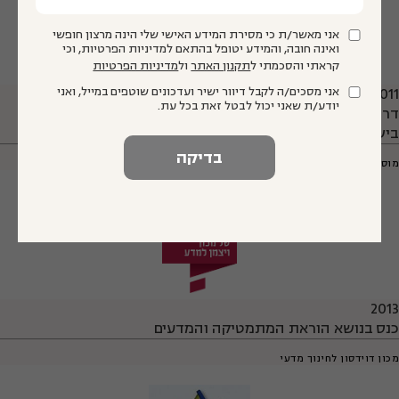
אני מאשר/ת כי מסירת המידע האישי שלי הינה מרצון חופשי
ואינה חובה, והמידע יטופל בהתאם למדיניות הפרטיות, וכי
קראתי והסכמתי ל
תקנון האתר
ול
מדיניות הפרטיות
אני מסכים/ה לקבל דיוור ישיר ועדכונים שוטפים במייל, ואני
2011
יודע/ת שאני יכול לבטל זאת בכל עת.
דרך מורה| תערוכת אומנות רב תחומית על מורים והוראה
בישראל
מוסררה: בית ספר לאומנויות
2013
כנס בנושא הוראת המתמטיקה והמדעים
מכון דוידסון לחינוך מדעי