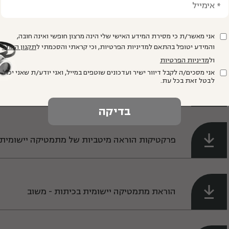
ניתוח ההישגים של תלמידי ישראל במחקר פיז"ה 
אני מאשר/ת כי מסירת המידע האישי שלי הינה מרצון חופשי ואינה חובה,
והמידע יטופל בהתאם למדיניות הפרטיות, וכי קראתי והסכמתי ל
תקנון האתר
ול
מדיניות הפרטיות
אני מסכים/ה לקבל דיוור ישיר ועדכונים שוטפים במייל, ואני יודע/ת שאני יכול
לבטל זאת בכל עת.
הערכת משימות בפורטפוליו הקרן בראי המסגרת ה
פרקטיקות הוראה מיטביות של מתמטיקה יישומית
הוראת מתמטיקה יישומית בכיתות - משוב