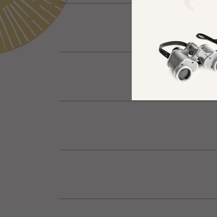
במתמטיקה
מושגית של פיז"ה