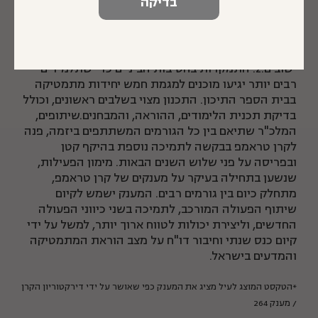
1. תכניות התערבות באזורי הפריפריה החברתית, שבהם
השיפור שהסתמן עד כה היה איטי יותר מאשר במרכז
הארץ. גובשה תכנית ממשלתית ליישום ב-12 ערים, וכיום
עובדים על יזמה אזורית להשפעה משותפת בשלושה
ישובים.2. התמקדות בחטיבות הביניים כדי שתלמידים
רבים יותר יגיעו מוכנים למגמת חמש יחידות מתמטיקה
בבית הספר התיכון. התכנון מצוי בשלבים ראשונים, וכולל
בדיקת תכנית הלימודים, ההוראה, והמבחנים.שיתופים,
המלכ"ר שתיאם בין כל הגורמים המשתתפים ביזמה, פנה
לקרן טראמפ בבקשה לתמיכה נוספת בהיקף קטן
ובפריסה על פני שלוש השנים הבאות. מימון הפעילות,
שנשען בתחילה בעיקר על מענקים של קרן טראמפ,
מתחלק כיום בין גורמים רבים. המענק ישמש לקיום
שיתוף הפעולה המורכב, לתמיכה בשני כיווני הפעולה
החדשים, וליצירת יכולות לטווח ארוך יותר, למשל על ידי
קיום כנס שנתי וחיבור דו"ח על מצב הוראת המתמטיקה
והמדעים בישראל.
*הטקסט המוצג לעיל מציג את המענק כפי שאושר על ידי דירקטוריון הקרן
/ מענק 264