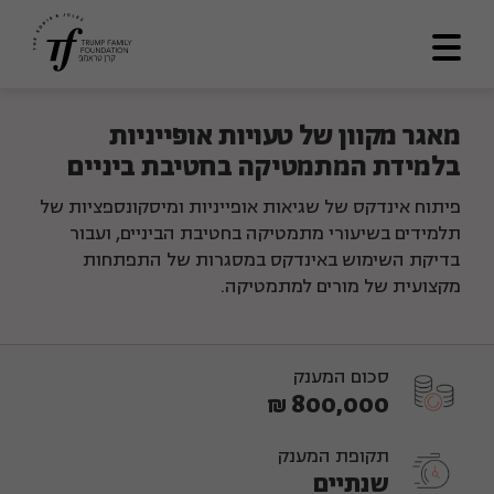
דף הבית
מאגר מקוון של טעויות אופייניות
בלמידת המתמטיקה בחטיבת ביניים
אודותינו
פיתוח אינדקס של שגיאות אופייניות ומיסקונספציות של
מתווה דרך
תלמידים בשיעורי מתמטיקה בחטיבת הביניים, ועבור
תכניות ומענקים
בדיקת השימוש באינדקס במסגרות של התפתחות
מקצועית של מורים למתמטיקה.
לוח תוצאות
ספריה
סכום המענק
צרו קשר
800,000 ₪
En
תקופת המענק
שנתיים
العربية