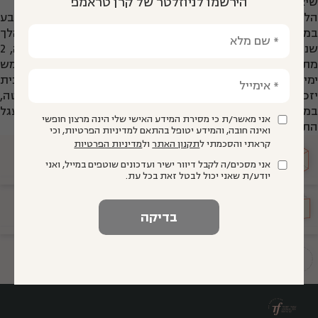
הירשמו לניוזלטר של קרן טראמפ
שיאפשרו את כניסתם לפקולטות למדעים ולהנדסה.
הלימודים במסגרת התכנית מתקיימים בימי ששי בבאר שבע
במרכז תמר למצוינות בחינוך ברחוב מורדי הגטאות 106, במהלך
שנת הלימודים תשע"ו בהיקף של 6 שעות שבועיות (2 פיזיקה, 2
מתמטיקה ו-2 אנגלית). בנוסף יתקיימו לימודים מרוכזים (חמש
ימים בשבוע) במשך שלוש שבועות בחופשת הקיץ. בוגרי התכנית
יזכו לליווי מקצועי אקדמי וכלכלי בשלב הכניסה לאוניברסיטה,
במהלך הלימודים ועד לסיומם בהצלחה והשתלבות במעגל
אני מאשר/ת כי מסירת המידע האישי שלי הינה מרצון חופשי
התעסוקה והחברה.
ואינה חובה, והמידע יטופל בהתאם למדיניות הפרטיות, וכי
קראתי והסכמתי ל
תקנון האתר
ול
מדיניות הפרטיות
מועצה
מייעצת
אני מסכים/ה לקבל דיוור ישיר ועדכונים שוטפים במייל, ואני
יודע/ת שאני יכול לבטל זאת בכל עת.
הגיע זמן
חינוך
תשתיות להוראה איכותית