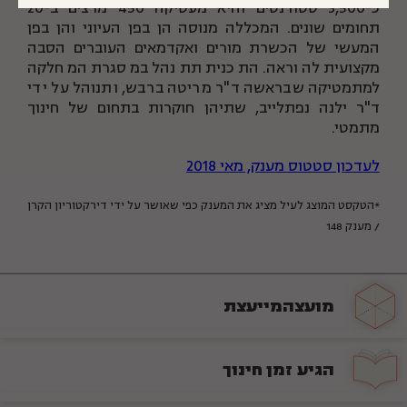
כ-3,500 סטודנטים והיא מעסיקה 450 מרצים ב-20
תחומים שונים. המכללה מנוסה הן בפן העיוני והן בפן
המעשי של הכשרת מורים ואקדמאים העוברים הסבה
מקצועית להוראה. התכנית תתנהל במסגרת המחלקה
למתמטיקה שבראשה ד"ר מריטה ברבש, ותנוהל על ידי
ד"ר ילנה נפתלייב, שתיהן חוקרות בתחום של חינוך
מתמטי.
לעדכון סטטוס מענק, מאי 2018
*הטקסט המוצג לעיל מציג את המענק כפי שאושר על ידי דירקטוריון הקרן
/ מענק 148
מועצה
מייעצת
הגיע זמן
חינוך