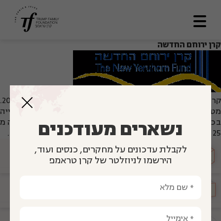
קרן ירוחם החדשה
דף הבית
אודותינו
מתווה דרך
קרן ירוחם החדשה (ע"ר) הוקמה באמצע חודש מארס 2006.
מטרות הקרן ליזום, לארגן, להקים, לבצע, ולנהל בירוחם עשייה
תכניות ומענקים
בכל תחומי החיים. קרן ירוחם החדשה נמצאת בקשר עם למעלה מ
נשארים מעודכנים
25 קרנות וגופים תורמים, הפועלים לקידום ועזרה לתושבי ירוחם.
לוח תוצאות
לקבלת עדכונים על מחקרים, כנסים ועוד,
מועצה
מייעצת
ספריה
הירשמו לניוזלטר של קרן טראמפ
צרו קשר
הגיע זמן
חינוך
En
العربية