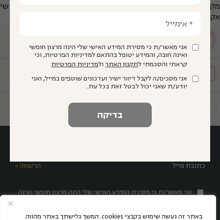
מקצועי לתלמידים, הורים והקהל הרחב, כמו גם למורים, אנשי
אקדמיה ממשל וחינוך.
מועצה
מייעצת
אני מאשר/ת כי מסירת המידע האישי שלי הינה מרצון חופשי
ואינה חובה, והמידע יטופל בהתאם למדיניות הפרטיות, וכי
קראתי והסכמתי ל
תקנון האתר
ול
מדיניות הפרטיות
הגיע זמן
חינוך
אני מסכים/ה לקבל דיוור ישיר ועדכונים שוטפים במייל, ואני
יודע/ת שאני יכול לבטל זאת בכל עת.
תשתיות להוראה איכותית
אני מאשר/ת כי מסירת המידע האישי שלי הינה מרצון חופשי ואינה
חובה, והמידע יטופל בהתאם למדיניות הפרטיות, וכי קראתי
והסכמתי ל
תקנון האתר
ול
מדיניות הפרטיות
באתר זה נעשה שימוש בקבצי cookies. המשך גלישתך באתר מהווה