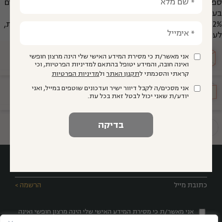
ספר יסודיים, ו-19 בתי ספר על יסודיים, 11 מהם מלמדים תלמידים
בעלי פוטנציאל ללימוד מתמטיקה ברמת חמש יחידות. ב-2017,
83.2% מתלמידי מחזור י"ב סיימו את לימודיהם עם תעודת בגרות,
לעומת הממוצע הארצי העומד על 68.2%.
אני מאשר/ת כי מסירת המידע האישי שלי הינה מרצון חופשי
מועצה
מייעצת
ואינה חובה, והמידע יטופל בהתאם למדיניות הפרטיות, וכי
קראתי והסכמתי ל
תקנון האתר
ול
מדיניות הפרטיות
אני מסכים/ה לקבל דיוור ישיר ועדכונים שוטפים במייל, ואני
הגיע זמן
חינוך
יודע/ת שאני יכול לבטל זאת בכל עת.
תשתיות להוראה איכותית
אני מאשר/ת כי מסירת המידע האישי שלי הינה מרצון חופשי ואינה
חובה, והמידע יטופל בהתאם למדיניות הפרטיות, וכי קראתי