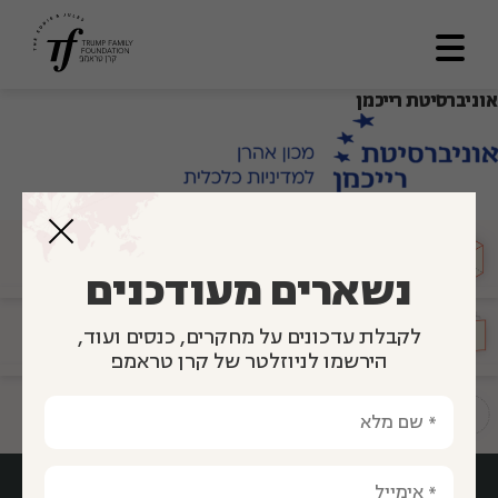
אוניברסיטת רייכמן
דף הבית
אודותינו
מתווה דרך
מועצה
מייעצת
תכניות ומענקים
נשארים מעודכנים
לוח תוצאות
הגיע זמן
חינוך
לקבלת עדכונים על מחקרים, כנסים ועוד,
ספריה
הירשמו לניוזלטר של קרן טראמפ
צרו קשר
תשתיות להוראה איכותית
En
العربية