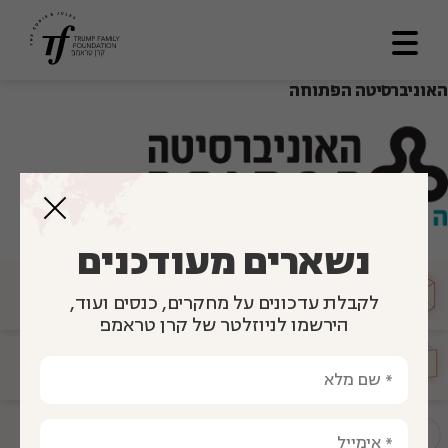
האוניברסיטה הפתוחה
דף הבית
אודותינו
מתווה דרך
תכניות ומענקים
נשארים מעודכנים
לוח תוצאות
מועצה
מייעצת
לקבלת עדכונים על מחקרים, כנסים ועוד,
ספריה
הירשמו לניוזלטר של קרן טראמפ
צרו קשר
הגיע זמן
חינוך
En
תשתיות להוראה איכותית
العربية